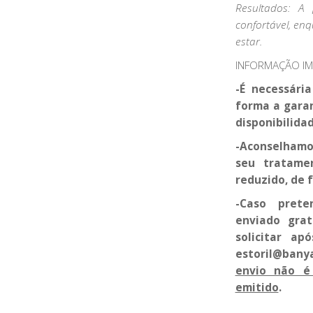
Resultados: A 
confortável, e
estar.
INFORMAÇÃO I
-É necessári
forma a garan
disponibilidad
-Aconselhamo
seu tratame
reduzido, de f
-Caso prete
enviado grat
solicitar a
estoril@bany
envio não é
emitido
.