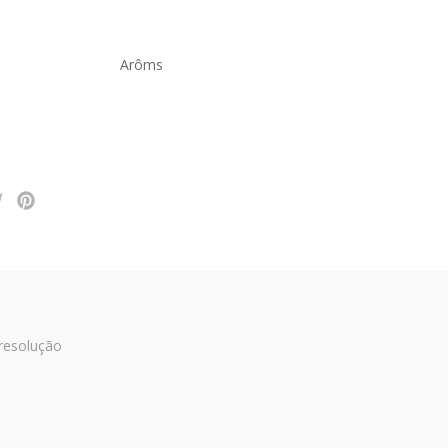
Arôms
 resolução